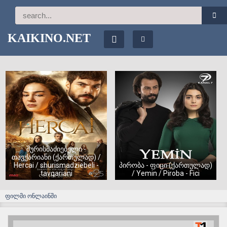
KAIKINO.NET
შურისმაძიებელი -
თავქარიანი (ქართულად) /
Hercai / shurismadziebeli -
პირობა - ფიცი (ქართულად)
tavqariani
/ Yemin / Piroba - Fici
ფილმი ონლაინში