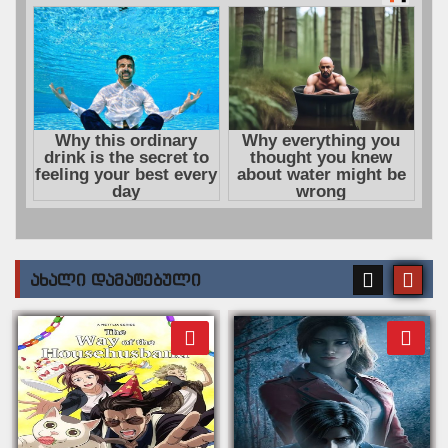
ᲐᲮᲐᲚᲘ ᲓᲐᲛᲐᲢᲔᲑᲣᲚᲘ