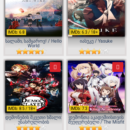
IMDb: 6.8
IMDb: 6.3 / 18+
სალამი, სამყაროვ! / Hello
იასუკე / Yasuke
World
IMDb: 8.5 / 18+
IMDb: 7.3
დემონების მკვეთი ხმალი:
დემონთა აკადემიისთვის
უსასრულობის
შეუფერებელი / The Misfit
მატარებელი / De...
of D...