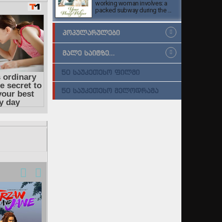
working woman involves: a
packed subway during the ...
ᲞᲝᲞᲣᲚᲐᲠᲣᲚᲔᲑᲘ
ᲛᲐᲚᲔ ᲡᲐᲘᲢᲖᲔ...
50 ᲡᲐᲣᲙᲔᲗᲔᲡᲝ ᲤᲘᲚᲛᲘ
50 ᲡᲐᲣᲙᲔᲗᲔᲡᲝ ᲛᲔᲚᲝᲓᲠᲐᲛᲐ
იცოცხლე და