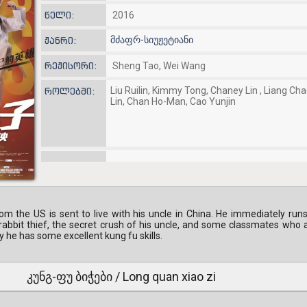
წელი:
2016
მძაფრ-სიუჟეტიანი
ჟანრი:
რეჟისორი:
Sheng Tao, Wei Wang
Liu Ruilin, Kimmy Tong, Chaney Lin , Liang Ch
როლებში:
Lin, Chan Ho-Man, Cao Yunjin
m the US is sent to live with his uncle in China. He immediately runs i
 rabbit thief, the secret crush of his uncle, and some classmates who a
y he has some excellent kung fu skills.
კუნგ-ფუ ბიჭები / Long quan xiao zi