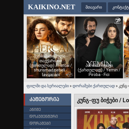
KAIKINO.NET
მთავარი
კონტაქტ
შურისმაძიებელი -
თავქარიანი
(ქართულად) / Hercai /
პირობა - ფიცი
shurismadziebeli -
(ქართულად) / Yemin /
tavqariani
Piroba - Fici
ფილმი და სერიალები
»
დორამები ქართულად
» კუნგ-
კატეგორია
კუნგ-ფუ ბიჭები / Lo
ანიმე
დოკუმენტური
დორამები