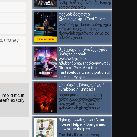
სამყაროში ცხოვრობს, სადაც
ჯადოქრები და
ბრონირებული დათვები ცხ...
ტაქსის მძღოლი
(ქართულად) / Taxi Driver
რობერტ დე ნირო ასრულებს
ტრევის ბიკლის - დიდი
ქალაქის დეგრადაციისა და
ამორალობის ...
ao, Chaney
მტაცებელი ფრინველები:
ჰარლი ქუინის
ფანტასტიკური
ემანსიპაცია (ქართულად) /
Birds of Prey: And the
Fantabulous Emancipation of
One Harley Quinn
DC Comics-ის ამავე
ტუმბადა (ქართულად) /
სახელწოდების
Tumbbad / Tumbada
ორიგინალური კომიქსების
ინდოეთი, მე-19 საიკუნე:
nto difficult
სერიის ეკრანიზაცია, სადაც...
ერთი გასაცოდავებული
ren't exactly
სოფლის ტუმბადას
განაპირას ცხოვრობს ა...
შენი დიასახლისი / Your
House Helper / Dangshinui
Hawooseuhelpeo
The daily life of an average