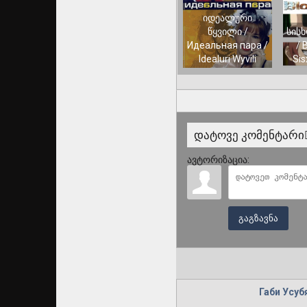
იდეალური
წყვილი /
სის
Идеальная пара /
/ 
Idealuri Wyvili
Sis
დატოვე კომენტარი
ავტორიზაცია:
გაგზავნა
Габи Усуб