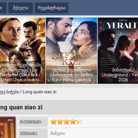
ი
შესვლა
რეგისტრაცია
ერთხელ ჩუკუროვაში
(ქართულად) / Bir
ელჩის ქალიშვილი
მიწისქვეშ /
Zamanlar Çukurova /
(ქართულად) / Sefirin
Underground / Yer
Ertxel Chukurovashi
Kizi / elchis qalishvili
2026
ფუ ბიჭები / Long quan xiao zi
ng quan xiao zi
რეიტინგი:
ქვეყანა
ჩინეთი