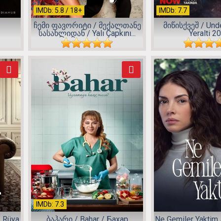
IMDb: 5.8 / 18+
IMDb: 7.7
ჩემი ფავორიტი / მექალთანე
მიწისქვეშ / Und
სასახლიდან / Yalı Çapkını...
Yeralti 2
IMDb: 7.3
 Rüya
ბაჰარი / Bahar / Бахар
Ne Gemiler Yaktim 