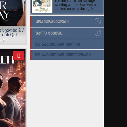
The daily life of an average
working woman involves: a
packed subway during the ...
ᲞᲝᲞᲣᲚᲐᲠᲣᲚᲔᲑᲘ
სეზონი 2 /
ᲛᲐᲚᲔ ᲡᲐᲘᲢᲖᲔ...
euli Qal...
50 ᲡᲐᲣᲙᲔᲗᲔᲡᲝ ᲤᲘᲚᲛᲘ
50 ᲡᲐᲣᲙᲔᲗᲔᲡᲝ ᲛᲔᲚᲝᲓᲠᲐᲛᲐ