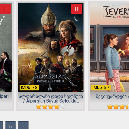
IMDb: 7.8
IMDb: 5.7
lperi
ალფარსლანი დიდი სელჩუქი
შეგიყვარდება /
/ Alparslan Büyük Selçuklu...
19
»