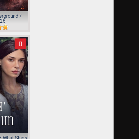
erground /
026
/ What Ships