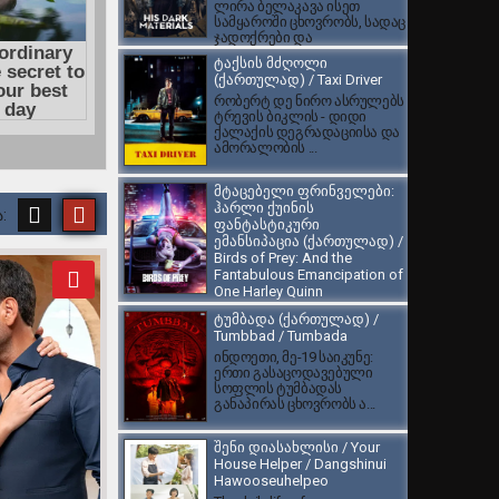
ლირა ბელაკავა ისეთ
სამყაროში ცხოვრობს, სადაც
ჯადოქრები და
ბრონირებული დათვები ცხ...
ტაქსის მძღოლი
(ქართულად) / Taxi Driver
რობერტ დე ნირო ასრულებს
ტრევის ბიკლის - დიდი
ქალაქის დეგრადაციისა და
ამორალობის ...
მტაცებელი ფრინველები:
ჰარლი ქუინის
ფანტასტიკური
ემანსიპაცია (ქართულად) /
Birds of Prey: And the
Fantabulous Emancipation of
One Harley Quinn
DC Comics-ის ამავე
ტუმბადა (ქართულად) /
სახელწოდების
Tumbbad / Tumbada
ორიგინალური კომიქსების
ინდოეთი, მე-19 საიკუნე:
სერიის ეკრანიზაცია, სადაც...
ერთი გასაცოდავებული
სოფლის ტუმბადას
განაპირას ცხოვრობს ა...
შენი დიასახლისი / Your
House Helper / Dangshinui
Hawooseuhelpeo