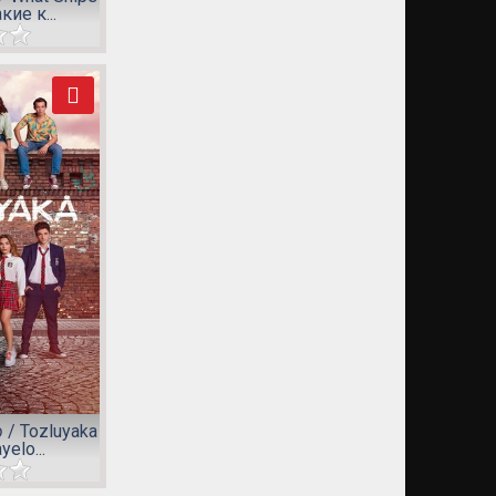
кие к...
/ Tozluyaka
yelo...