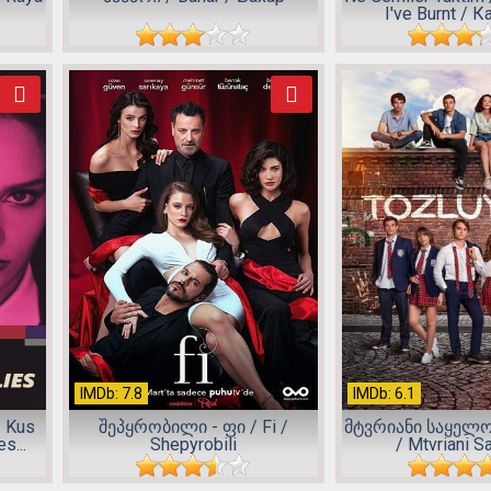
I've Burnt / Ка
IMDb: 7.8
IMDb: 6.1
 Kus
შეპყრობილი - ფი / Fi /
მტვრიანი საყელო 
s...
Shepyrobili
/ Mtvriani Sa