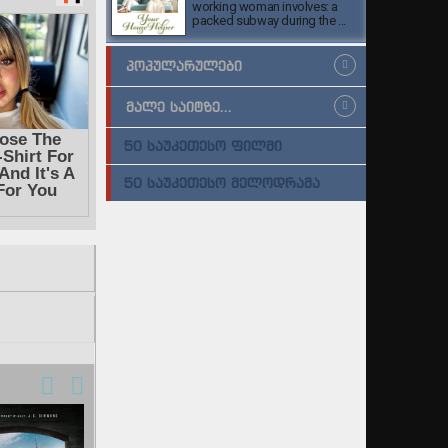
working woman involves: a
packed subway during the ...
ᲞᲝᲞᲣᲚᲐᲠᲣᲚᲔᲑᲘ
ᲛᲐᲚᲔ ᲡᲐᲘᲢᲖᲔ...
50 ᲡᲐᲣᲙᲔᲗᲔᲡᲝ ᲤᲘᲚᲛᲘ
50 ᲡᲐᲣᲙᲔᲗᲔᲡᲝ ᲛᲔᲚᲝᲓᲠᲐᲛᲐ