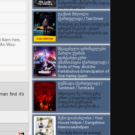
სამყაროში ცხოვრობს, სადაც
ჯადოქრები და
ბრონირებული დათვები ცხ...
ტაქსის მძღოლი
(ქართულად) / Taxi Driver
რობერტ დე ნირო ასრულებს
ტრევის ბიკლის - დიდი
ქალაქის დეგრადაციისა და
ამორალობის ...
m Nam-hee,
, An Woo-
მტაცებელი ფრინველები:
ჰარლი ქუინის
ფანტასტიკური
ემანსიპაცია (ქართულად) /
Birds of Prey: And the
Fantabulous Emancipation of
One Harley Quinn
DC Comics-ის ამავე
ტუმბადა (ქართულად) /
სახელწოდების
Tumbbad / Tumbada
ორიგინალური კომიქსების
ინდოეთი, მე-19 საიკუნე:
an find it's
სერიის ეკრანიზაცია, სადაც...
ერთი გასაცოდავებული
სოფლის ტუმბადას
განაპირას ცხოვრობს ა...
შენი დიასახლისი / Your
House Helper / Dangshinui
Hawooseuhelpeo
The daily life of an average