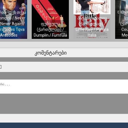
რასოდეს თქვა
მე
სოდეს / Never
პატარა იტალია
სე
 Never Again /
ფუმფულა
(ქართულად) /
(ქა
rasodes Tqva
(ქართულად) /
Little Italy / Patara
Cou
Arasodes
Dumplin / Fumfula
Italia
Me
კომენტარები