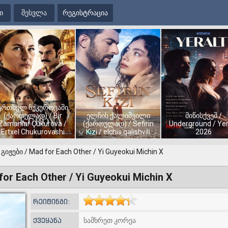
ი
შესვლა
რეგისტრაცია
ერთხელ ჩუკუროვაში
(ქართულად) / Bir
ელჩის ქალიშვილი
მიწისქვეშ /
Zamanlar Çukurova /
(ქართულად) / Sefirin
Underground / Yer
Ertxel Chukurovashi
Kizi / elchis qalishvili
2026
 გიჟები / Mad for Each Other / Yi Guyeokui Michin X
for Each Other / Yi Guyeokui Michin X
რეიტინგი:
ქვეყანა
სამხრეთ კორეა