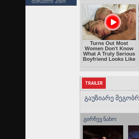
თურქული კინო
TRAILER
გაუზიარე მეგობრ
გირჩევ ნახო: