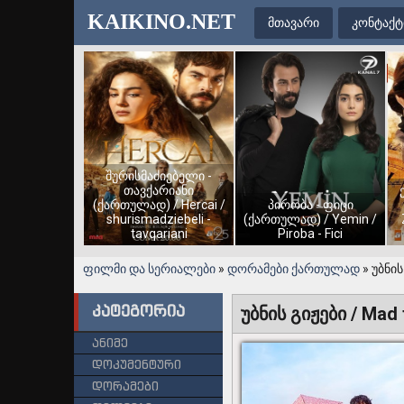
KAIKINO.NET
მთავარი
კონტაქტ
შურისმაძიებელი -
თავქარიანი
(ქართულად) / Hercai /
პირობა - ფიცი
shurismadziebeli -
(ქართულად) / Yemin /
tavqariani
Piroba - Fici
ფილმი და სერიალები
»
დორამები ქართულად
» უბნის
კატეგორია
უბნის გიჟები / Mad 
ანიმე
დოკუმენტური
დორამები