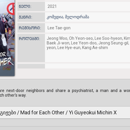
წელი:
2021
კომედია
,
მელოდრამა
ჟანრი:
რეჟისორი:
Lee Tae-gon
Jeong Woo, Oh Yeon-seo, Lee Soo-hyeon, Ki
როლებში:
Baek Ji-won, Lee Yeon-doo, Jeong Seung-gil
yeon, Lee Hye-eun, Kang Ae-shim
are next-door neighbors and share a psychiatrist, a man and a wom
ch other's way.
გიჟები / Mad for Each Other / Yi Guyeokui Michin X