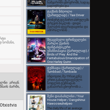
სამყაროში ცხოვრობს, სადაც
ჯადოქრები და
ბრონირებული დათვები ცხ...
ტაქსის მძღოლი
(ქართულად) / Taxi Driver
რობერტ დე ნირო ასრულებს
ტრევის ბიკლის - დიდი
ქალაქის დეგრადაციისა და
ამორალობის ...
ირტი
მტაცებელი ფრინველები:
დ სომანი,
ჰარლი ქუინის
ფანტასტიკური
ემანსიპაცია (ქართულად) /
Birds of Prey: And the
Fantabulous Emancipation of
One Harley Quinn
DC Comics-ის ამავე
ტუმბადა (ქართულად) /
სახელწოდების
Tumbbad / Tumbada
ორიგინალური კომიქსების
ინდოეთი, მე-19 საიკუნე:
სერიის ეკრანიზაცია, სადაც...
ერთი გასაცოდავებული
ულნი არიან.
სოფლის ტუმბადას
ბაის ბარში,
განაპირას ცხოვრობს ა...
შენი დიასახლისი / Your
House Helper / Dangshinui
Hawooseuhelpeo
Otxistvis
The daily life of an average