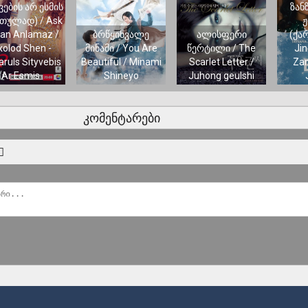
ვების არ ესმის
ზან
თულად) / Ask
ჟ
tan Anlamaz /
ბრწყინვალე
ალისფერი
(ქა
olod Shen -
მინამი / You Are
წერტილი / The
Jin
aruls Sityvebis
Beautiful / Minami
Scarlet Letter /
Zan
Ar Esmis
Shineyo
Juhong geulshi
კომენტარები