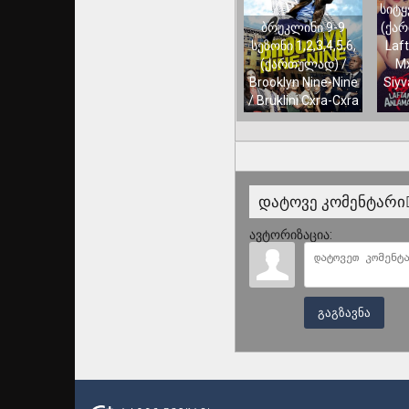
სიტყ
ბრუკლინი 9-9
(ქარ
სეზონი 1,2,3,4,5,6,
Laf
(ქართულად) /
Mx
Brooklyn Nine-Nine
Siyv
/ Bruklini Cxra-Cxra
დატოვე კომენტარი
ავტორიზაცია:
გაგზავნა