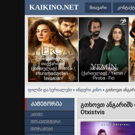
KAIKINO.NET
მთავარი
კონტაქტ
შურისმაძიებელი -
თავქარიანი
(ქართულად) / Hercai /
პირობა - ფიცი
shurismadziebeli -
(ქართულად) / Yemin /
tavqariani
Piroba - Fici
ფილმი და სერიალები
»
ინდური კინო
» გთხოვთ ანგარიშ
კატეგორია
გთხოვთ ანგარიშს ო
Otxistvis
ანიმე
დოკუმენტური
დორამები