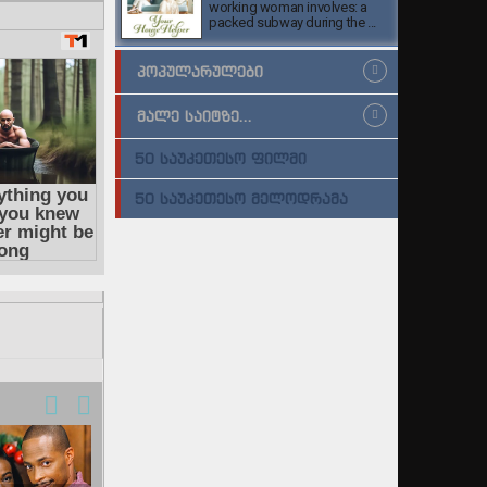
working woman involves: a
packed subway during the ...
ᲞᲝᲞᲣᲚᲐᲠᲣᲚᲔᲑᲘ
ᲛᲐᲚᲔ ᲡᲐᲘᲢᲖᲔ...
50 ᲡᲐᲣᲙᲔᲗᲔᲡᲝ ᲤᲘᲚᲛᲘ
50 ᲡᲐᲣᲙᲔᲗᲔᲡᲝ ᲛᲔᲚᲝᲓᲠᲐᲛᲐ