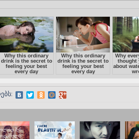
ებს:
ოლოდ შენ -
სიყვარულს