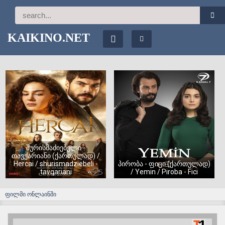
KAIKINO.NET
შურისმაძიებელი -
თავქარიანი (ქართულად) /
Hercai / shurismadziebeli -
პირობა - ფიცი (ქართულად)
tavqariani
/ Yemin / Piroba - Fici
ფილმი ონლაინში