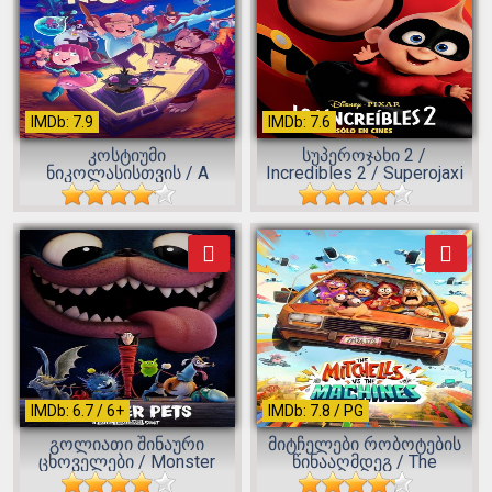
IMDb: 7.9
IMDb: 7.6
კოსტიუმი
სუპეროჯახი 2 /
ნიკოლასისთვის / A
Incredibles 2 / Superojaxi
Costume for Nicholas / A...
2...
IMDb: 6.7 / 6+
IMDb: 7.8 / PG
გოლიათი შინაური
მიტჩელები რობოტების
ცხოველები / Monster
წინააღმდეგ / The
Pets: A Hotel T...
Mitchells vs t...