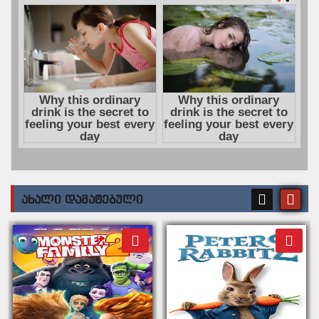
ᲐᲮᲐᲚᲘ ᲓᲐᲛᲐᲢᲔᲑᲣᲚᲘ