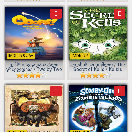
IMDb: 5.8 / 6+
IMDb: 7.6
უუპს! თავგადასავალი
კელსის საიდუმლო / The
გრძელდება / Two by Two:
Secret of Kells / Kelsis
Overboa...
Said...