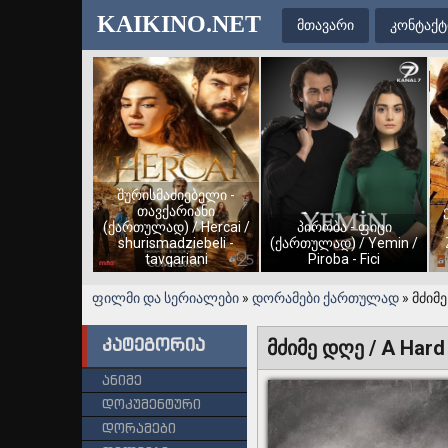
KAIKINO.NET
მთავარი
კონტაქტ
შურისმაძიებელი -
თავქარიანი
(ქართულად) / Hercai /
პირობა - ფიცი
shurismadziebeli -
(ქართულად) / Yemin /
tavqariani
Piroba - Fici
ფილმი და სერიალები
»
დორამები ქართულად
» მძიმე
კატეგორია
მძიმე დღე / A Hard
ანიმე
დოკუმენტური
დორამები