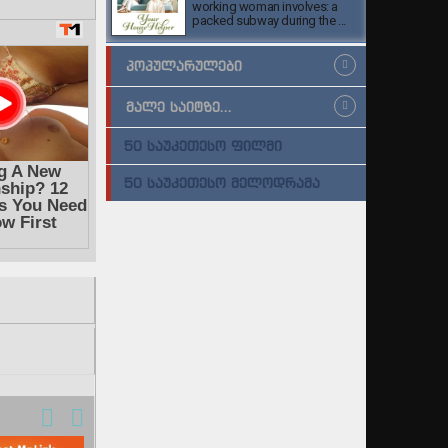
working woman involves: a
packed subway during the ...
ᲞᲝᲞᲣᲚᲐᲠᲣᲚᲔᲑᲘ
ᲛᲐᲚᲔ ᲡᲐᲘᲢᲖᲔ...
50 ᲡᲐᲣᲙᲔᲗᲔᲡᲝ ᲤᲘᲚᲛᲘ
50 ᲡᲐᲣᲙᲔᲗᲔᲡᲝ ᲛᲔᲚᲝᲓᲠᲐᲛᲐ