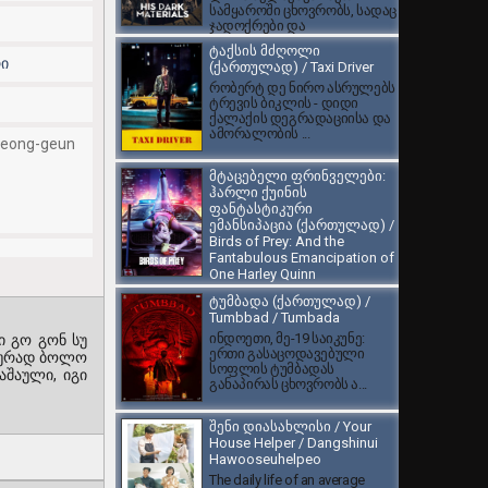
სამყაროში ცხოვრობს, სადაც
ჯადოქრები და
ბრონირებული დათვები ცხ...
ტაქსის მძღოლი
ი
(ქართულად) / Taxi Driver
რობერტ დე ნირო ასრულებს
ტრევის ბიკლის - დიდი
ქალაქის დეგრადაციისა და
ამორალობის ...
 Jeong-geun
მტაცებელი ფრინველები:
ჰარლი ქუინის
ფანტასტიკური
ემანსიპაცია (ქართულად) /
Birds of Prey: And the
Fantabulous Emancipation of
One Harley Quinn
DC Comics-ის ამავე
ტუმბადა (ქართულად) /
სახელწოდების
Tumbbad / Tumbada
ორიგინალური კომიქსების
ინდოეთი, მე-19 საიკუნე:
ი გო გონ სუ
სერიის ეკრანიზაცია, სადაც...
ერთი გასაცოდავებული
ალურად ბოლო
სოფლის ტუმბადას
აშაული, იგი
განაპირას ცხოვრობს ა...
შენი დიასახლისი / Your
House Helper / Dangshinui
Hawooseuhelpeo
The daily life of an average