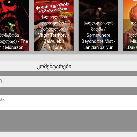
ქალწულების
ტერიტორია
სადღაც ნისლს
და
(ქართულად) /
მიღმა /
მონაზონი
Virgin Territory /
Somewhere
(ქა
თულად) / The
Qalwulebis
Beyond the Mist /
Mis
n / Monazoni
Teritoria
Lan tian bai yun
Daka
კომენტარები