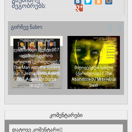
გაუზიარე
მეგობრებს:
გირჩევ ნახო:
ჯეიმს ბონდი აგენტი 007:
ადამიანი ოქროს
იარაღით (ქართულად) /
The Man with the Golden
მიტოვებული სახლი
Gun / Jeims Bondi Agenti
(ქართულად) / The
007: Adamiani Oqros
Abandoned / Mitovebuli
Iaraghit
Saxli
კომენტარები
დატოვე კომენტარი