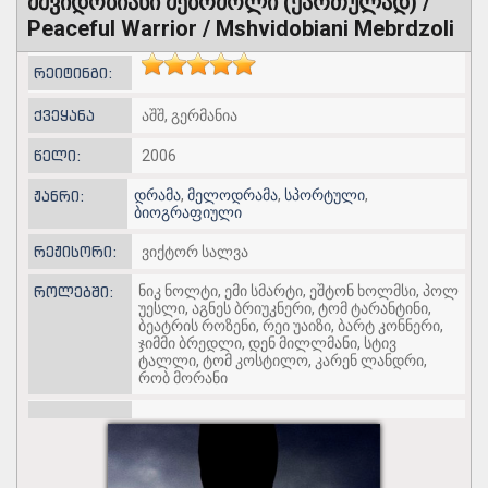
მშვიდობიანი მებრძოლი (ქართულად) /
Peaceful Warrior / Mshvidobiani Mebrdzoli
რეიტინგი:
ქვეყანა
აშშ, გერმანია
წელი:
2006
დრამა
,
მელოდრამა
,
სპორტული
,
ჟანრი:
ბიოგრაფიული
რეჟისორი:
ვიქტორ სალვა
ნიკ ნოლტი, ემი სმარტი, ეშტონ ხოლმსი, პოლ
როლებში:
უესლი, აგნეს ბრიუკნერი, ტომ ტარანტინი,
ბეატრის როზენი, რეი უაიზი, ბარტ კონნერი,
ჯიმმი ბრედლი, დენ მილლმანი, სტივ
ტალლი, ტომ კოსტილო, კარენ ლანდრი,
რობ მორანი