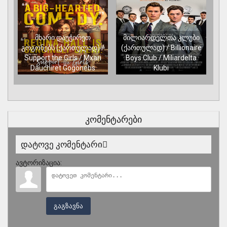
მხარი დაუჭირეთ
მილიარდელთა კლუბი
გოგონებს (ქართულად) /
(ქართულად) / Billionaire
Support the Girls / Mxari
Boys Club / Miliardelta
(
Dauchiret Gogonebs
Klubi
კომენტარები
დატოვე კომენტარი
ავტორიზაცია:
გაგზავნა