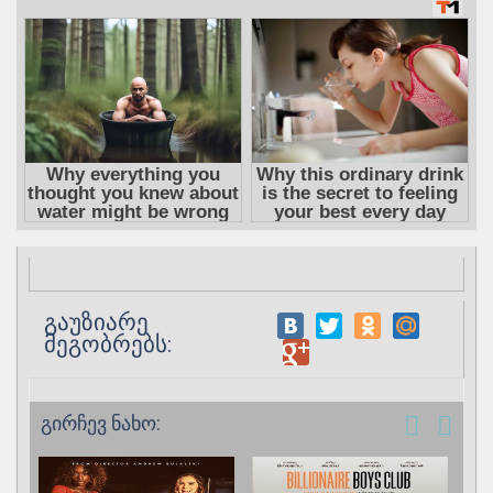
გაუზიარე
მეგობრებს:
გირჩევ ნახო: