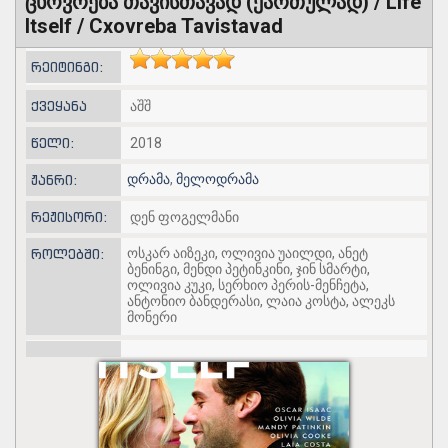
ცხოვრება თავისთავად (ქართულად) / Life
Itself / Cxovreba Tavistavad
რეიტინგი:
ქვეყანა
აშშ
წელი:
2018
დრამა
,
მელოდრამა
ჟანრი:
რეჟისორი:
დენ ფოგელმანი
ოსკარ აიზეკი, ოლივია უაილდი, ანეტ
როლებში:
ბენინგი, მენდი პეტინკინი, ჯინ სმარტი,
ოლივია კუკი, სერხიო პერის-მენჩეტა,
ანტონიო ბანდერასი, ლაია კოსტა, ალეკს
მონერი