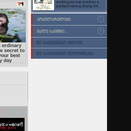
working woman involves: a
packed subway during the ...
ᲞᲝᲞᲣᲚᲐᲠᲣᲚᲔᲑᲘ
ᲛᲐᲚᲔ ᲡᲐᲘᲢᲖᲔ...
50 ᲡᲐᲣᲙᲔᲗᲔᲡᲝ ᲤᲘᲚᲛᲘ
50 ᲡᲐᲣᲙᲔᲗᲔᲡᲝ ᲛᲔᲚᲝᲓᲠᲐᲛᲐ