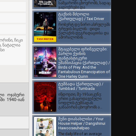
სამყაროში ცხოვრობს, სადაც
ჯადოქრები და
ბრონირებული დათვები ცხ...
ტაქსის მძღოლი
(ქართულად) / Taxi Driver
რობერტ დე ნირო ასრულებს
ტრევის ბიკლის - დიდი
ქალაქის დეგრადაციისა და
ამორალობის ...
ორინი, ჩიკი
, ნატალია
მტაცებელი ფრინველები:
სი
ჰარლი ქუინის
ფანტასტიკური
ემანსიპაცია (ქართულად) /
Birds of Prey: And the
Fantabulous Emancipation of
One Harley Quinn
DC Comics-ის ამავე
ტუმბადა (ქართულად) /
სახელწოდების
Tumbbad / Tumbada
ორიგინალური კომიქსების
ინდოეთი, მე-19 საიკუნე:
ლი ოჯახური
სერიის ეკრანიზაცია, სადაც...
ერთი გასაცოდავებული
ში 1940-იან
სოფლის ტუმბადას
განაპირას ცხოვრობს ა...
შენი დიასახლისი / Your
House Helper / Dangshinui
Hawooseuhelpeo
The daily life of an average