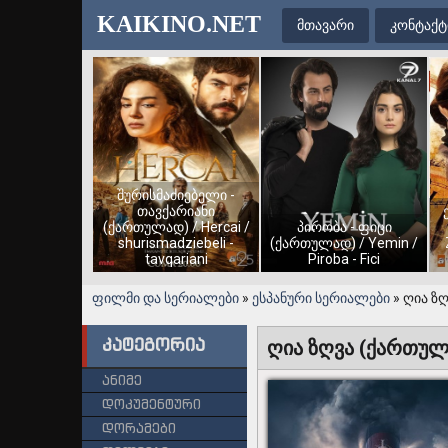
KAIKINO.NET
მთავარი
კონტაქტ
შურისმაძიებელი -
თავქარიანი
(ქართულად) / Hercai /
პირობა - ფიცი
shurismadziebeli -
(ქართულად) / Yemin /
tavqariani
Piroba - Fici
ფილმი და სერიალები
»
ესპანური სერიალები
» ღია ზღ
კატეგორია
ღია ზღვა (ქართულად
ანიმე
დოკუმენტური
დორამები