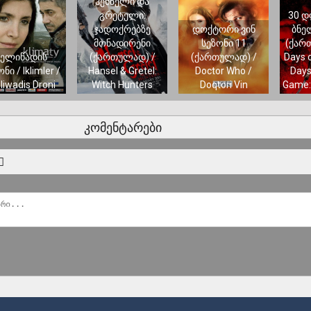
ჰენზელი და
გრეტელი:
30 დ
ჯადოქრებზე
დოქტორი ვინ
ბნე
მონადირენი
სეზონი 11
(ქარ
წელიწადის
(ქართულად) /
(ქართულად) /
Days o
ი / Iklimler /
Hansel & Gretel:
Doctor Who /
Days
liwadis Droni
Witch Hunters
Doqtori Vin
Game: 
კომენტარები